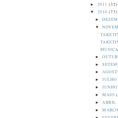
2011
(32)
►
2010
(73)
▼
DEZE
►
NOVE
▼
TAKETIN
TAKETIN
MUSICA
OUTU
►
SETE
►
AGOS
►
JULH
►
JUNH
►
MAIO
►
ABRIL
►
MARÇ
►
FEVER
►