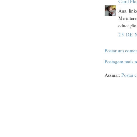
Carol Flo
Ana, link
Me intere
educação 
25 DE 
Postar um comen
Postagem mais r
Assinar:
Postar 