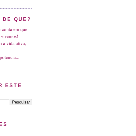
O DE QUE?
se conta em que
 vivemos!
 a vida ativa,
potencia...
R ESTE
ES