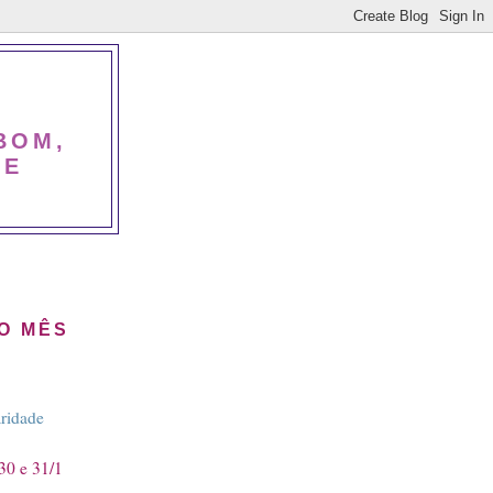
BOM,
UE
O MÊS
aridade
30 e 31/1