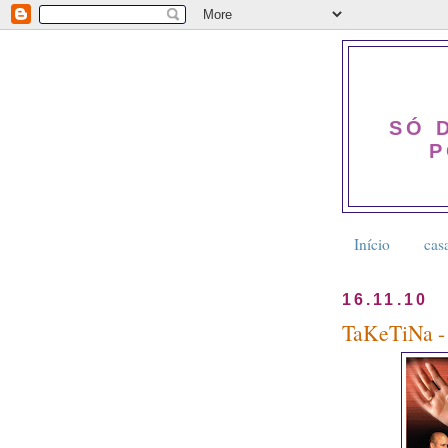
SÓ 
P
Início
cas
16.11.10
TaKeTiNa -