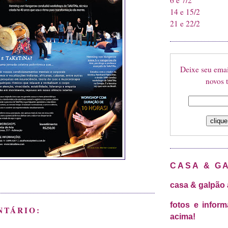
6 e 7/2
14 e 15/2
21 e 22/2
Deixe seu emai
novos t
CASA & G
casa & galpão 
fotos e infor
NTÁRIO:
acima!