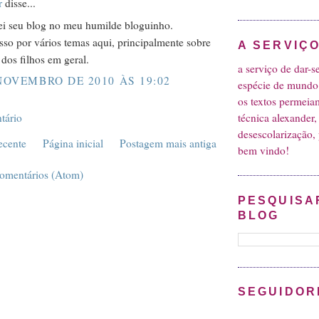
r
disse...
ei seu blog no meu humilde bloguinho.
sso por vários temas aqui, principalmente sobre
A SERVIÇ
dos filhos em geral.
a serviço de dar-
NOVEMBRO DE 2010 ÀS 19:02
espécie de mundo
os textos permeiam
tário
técnica alexander,
desescolarização, 
ecente
Página inicial
Postagem mais antiga
bem vindo!
comentários (Atom)
PESQUISA
BLOG
SEGUIDOR