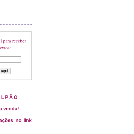
l para receber
extos:
ALPÃO
a venda!
mações no link